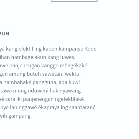
KUN
ya kang efektif ing kabeh kampanye Kode
lihan hambagé akun kang luwes.
awe panjenengan kanggo mbagékaké
gan amung butuh sawetara wektu.
sa nambahaké pangguna, apa kuwi
 utawa mung nduwéni hak nyawang
wé cara iki panjenengan ngefektifaké
ye lan nggawé ékapraya ing saantarané
wih gampang.