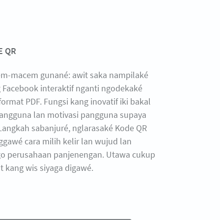
E QR
cem-macem gunané: awit saka nampilaké
Facebook interaktif nganti ngodekaké
 format PDF. Fungsi kang inovatif iki bakal
ngguna lan motivasi pangguna supaya
Langkah sabanjuré, nglarasaké Kode QR
gawé cara milih kelir lan wujud lan
go perusahaan panjenengan. Utawa cukup
 kang wis siyaga digawé.