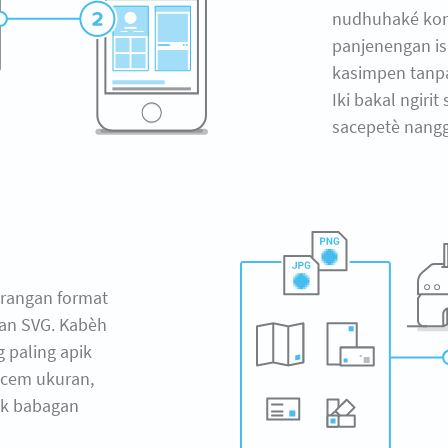
nudhuhaké kon
panjenengan is
kasimpen tanp
Iki bakal ngiri
sacepetè nang
rangan format
lan SVG. Kabèh
g paling apik
cem ukuran,
jek babagan