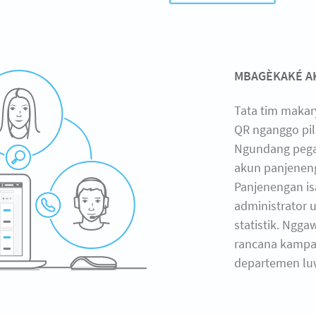
MBAGÈKAKÉ A
Tata tim makar
QR nganggo pi
Ngundang peg
akun panjenen
Panjenengan i
administrator
statistik. Ngga
rancana kampan
departemen lu