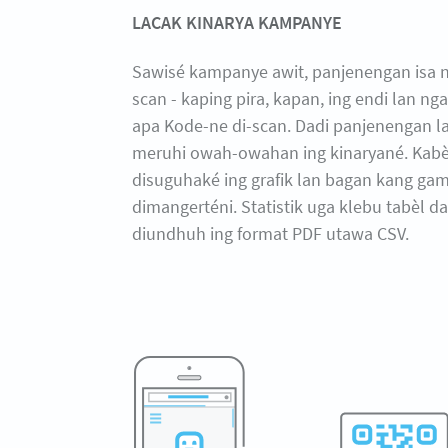
LACAK KINARYA KAMPANYE
Sawisé kampanye awit, panjenengan isa ng
scan - kaping pira, kapan, ing endi lan n
apa Kode-ne di-scan. Dadi panjenengan l
meruhi owah-owahan ing kinaryané. Kabè
disuguhaké ing grafik lan bagan kang ga
dimangerténi. Statistik uga klebu tabèl d
diundhuh ing format PDF utawa CSV.