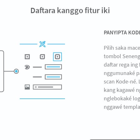
Daftara kanggo fitur iki
PANYIPTA KOD
Pilih saka ma
tombol Seneng 
daftar rega ing
nggumunaké pa
scan Kode-né. 
kang kagawé ng
nglebokaké lo
nggawé templat