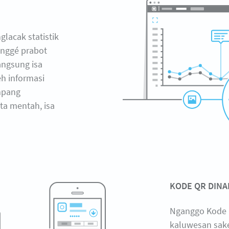
lacak statistik
ganggé prabot
angsung isa
h informasi
mpang
ata mentah, isa
KODE QR DINA
Nganggo Kode 
kaluwesan sak