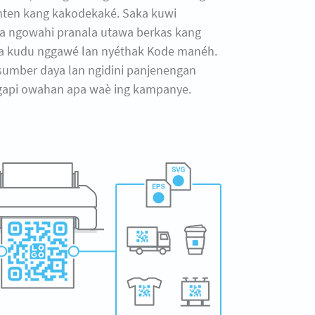
ten kang kakodekaké. Saka kuwi
a ngowahi pranala utawa berkas kang
a kudu nggawé lan nyéthak Kode manéh.
t sumber daya lan ngidini panjenengan
gapi owahan apa waè ing kampanye.