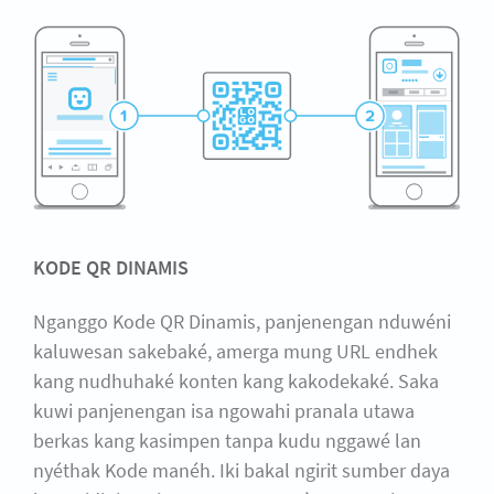
KODE QR DINAMIS
Nganggo Kode QR Dinamis, panjenengan nduwéni
kaluwesan sakebaké, amerga mung URL endhek
kang nudhuhaké konten kang kakodekaké. Saka
kuwi panjenengan isa ngowahi pranala utawa
berkas kang kasimpen tanpa kudu nggawé lan
nyéthak Kode manéh. Iki bakal ngirit sumber daya