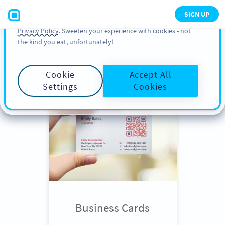
You can also find more information about cookies, our
SIGN UP
analytic activities and your rights in our
Cookie Policy
and
Privacy Policy
. Sweeten your experience with cookies - not
the kind you eat, unfortunately!
Scroll down
to see QR Code use
cases
Cookie
Accept All
Settings
Cookies
Business Cards