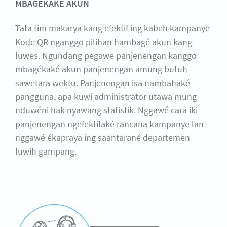
MBAGÈKAKÉ AKUN
Tata tim makarya kang efektif ing kabeh kampanye
Kode QR nganggo pilihan hambagé akun kang
luwes. Ngundang pegawe panjenengan kanggo
mbagékaké akun panjenengan amung butuh
sawetara wektu. Panjenengan isa nambahaké
pangguna, apa kuwi administrator utawa mung
nduwéni hak nyawang statistik. Nggawé cara iki
panjenengan ngefektifaké rancana kampanye lan
nggawé ékapraya ing saantarané departemen
luwih gampang.