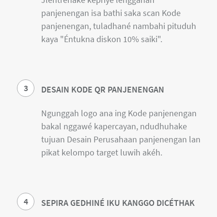
panjenengan isa bathi saka scan Kode
panjenengan, tuladhané nambahi pituduh
kaya "Éntukna diskon 10% saiki".
3
DESAIN KODE QR PANJENENGAN
Ngunggah logo ana ing Kode panjenengan
bakal nggawé kapercayan, ndudhuhake
tujuan Desain Perusahaan panjenengan lan
pikat kelompo target luwih akéh.
4
SEPIRA GEDHINÉ IKU KANGGO DICÉTHAK