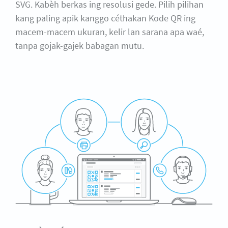
SVG. Kabèh berkas ing resolusi gede. Pilih pilihan
kang paling apik kanggo céthakan Kode QR ing
macem-macem ukuran, kelir lan sarana apa waé,
tanpa gojak-gajek babagan mutu.