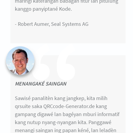
maringi katerangan babagan fitur lan pitulung
kanggo panyiptané Kode.
- Robert Aumer, Seal Systems AG
MENANGAKÉ SAINGAN
Sawisé panalitèn kang jangkep, kita milih
qrsuite saka QRCcode-Generator.de kang
gampang digawé lan bagéyan mburi informatif
kang nutup nyang-nyangan kita. Panggawé
menangi saingan ing papan kéné, lan leladèn