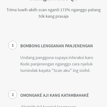
Trima luwih akéh scan nganti 173% nganggo patang
trik kang prasaja
1
BOMBONG LENGGANAN PANJENENGAN
Undang pangguna supaya interaksi karo
Kode panjenengan nganggo cara nyeluk
tumindak kayata "Scan aku" ing sisihé.
2
OMONGAKÉ AJI KANG KATAMBAHAKÉ
Jlèntrèhaké kepriyé lengganan