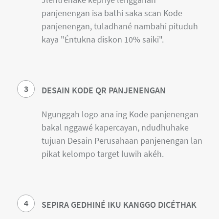
panjenengan isa bathi saka scan Kode
panjenengan, tuladhané nambahi pituduh
kaya "Éntukna diskon 10% saiki".
3
DESAIN KODE QR PANJENENGAN
Ngunggah logo ana ing Kode panjenengan
bakal nggawé kapercayan, ndudhuhake
tujuan Desain Perusahaan panjenengan lan
pikat kelompo target luwih akéh.
4
SEPIRA GEDHINÉ IKU KANGGO DICÉTHAK