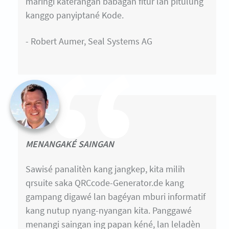
maringi katerangan babagan fitur lan pitulung
kanggo panyiptané Kode.
- Robert Aumer, Seal Systems AG
MENANGAKÉ SAINGAN
Sawisé panalitèn kang jangkep, kita milih
qrsuite saka QRCcode-Generator.de kang
gampang digawé lan bagéyan mburi informatif
kang nutup nyang-nyangan kita. Panggawé
menangi saingan ing papan kéné, lan leladèn