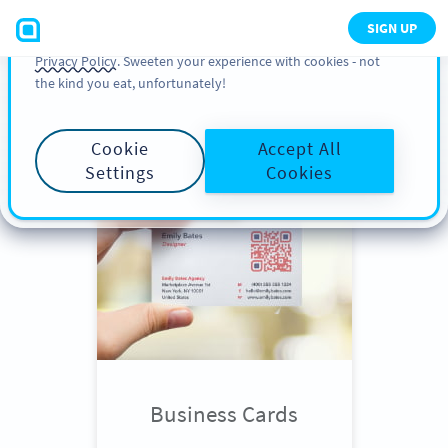
You can also find more information about cookies, our
SIGN UP
analytic activities and your rights in our
Cookie Policy
and
Privacy Policy
. Sweeten your experience with cookies - not
the kind you eat, unfortunately!
Scroll down
to see QR Code use
cases
Cookie
Accept All
Settings
Cookies
Business Cards