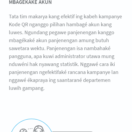
MBAGÈKAKÉ AKUN
Tata tim makarya kang efektif ing kabeh kampanye
Kode QR nganggo pilihan hambagé akun kang
luwes. Ngundang pegawe panjenengan kanggo
mbagékaké akun panjenengan amung butuh
sawetara wektu. Panjenengan isa nambahaké
pangguna, apa kuwi administrator utawa mung
nduwéni hak nyawang statistik. Nggawé cara iki
panjenengan ngefektifaké rancana kampanye lan
nggawé ékapraya ing saantarané departemen
luwih gampang.