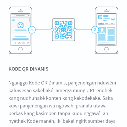
KODE QR DINAMIS
Nganggo Kode QR Dinamis, panjenengan nduwéni
kaluwesan sakebaké, amerga mung URL endhek
kang nudhuhaké konten kang kakodekaké. Saka
kuwi panjenengan isa ngowahi pranala utawa
berkas kang kasimpen tanpa kudu nggawé lan
nyéthak Kode manéh. Iki bakal ngirit sumber daya