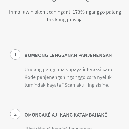
Trima luwih akéh scan nganti 173% nganggo patang
trik kang prasaja
1
BOMBONG LENGGANAN PANJENENGAN
Undang pangguna supaya interaksi karo
Kode panjenengan nganggo cara nyeluk
tumindak kayata "Scan aku" ing sisihé.
2
OMONGAKÉ AJI KANG KATAMBAHAKÉ
Jlèntrèhaké kepriyé lengganan