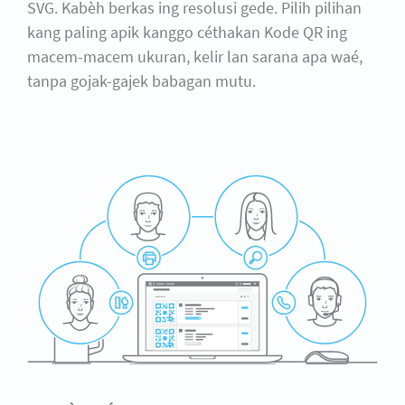
SVG. Kabèh berkas ing resolusi gede. Pilih pilihan
kang paling apik kanggo céthakan Kode QR ing
macem-macem ukuran, kelir lan sarana apa waé,
tanpa gojak-gajek babagan mutu.